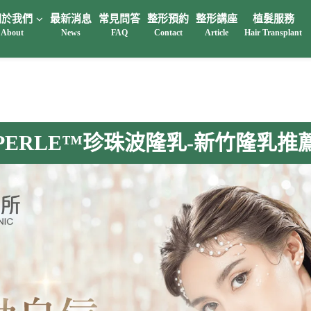
關於我們
最新消息
常見問答
整形預約
整形講座
植髮服務
About
News
FAQ
Contact
Article
Hair Transplant
PERLE™珍珠波隆乳-新竹隆乳推