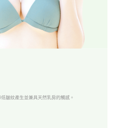
降低皺紋產生並兼具天然乳房的觸感。