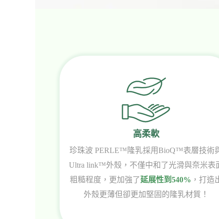
高柔軟
珍珠波 PERLE™隆乳採用BioQ™表層技術
Ultra link™外殼，不僅中和了光滑與奈米表
粗糙程度，更加強了
延展性到540%
，打造
外殼更薄但卻更加堅固的隆乳材質！