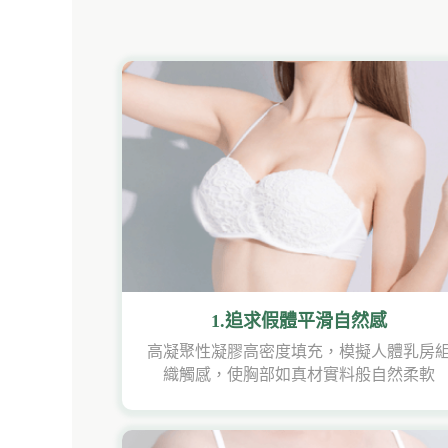
1.追求假體平滑自然感
高凝聚性凝膠高密度填充，模擬人體乳房
織觸感，使胸部如真材實料般自然柔軟