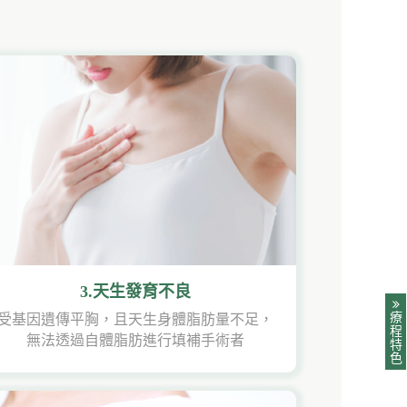
3.天生發育不良
療
受基因遺傳平胸，且天生身體脂肪量不足，
程
無法透過自體脂肪進行填補手術者
特
色