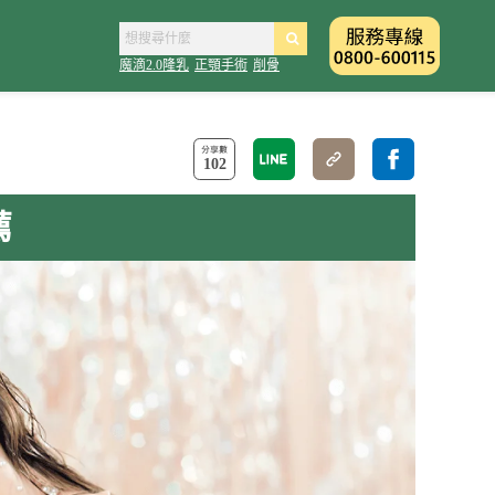
魔滴2.0隆乳
正顎手術
削骨
102
薦