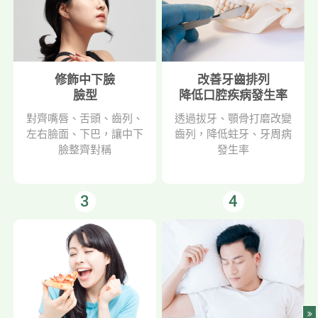
修飾中下臉
改善牙齒排列
臉型
降低口腔疾病發生率
對齊嘴唇、舌頭、齒列、
透過拔牙、顎骨打磨改變
左右臉面、下巴，讓中下
齒列，降低蛀牙、牙周病
臉整齊對稱
發生率
3
4