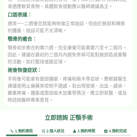
漸適應軟質食物，具體飲食規劃應以醫師建議為主。
口語表達：
通常一~二週後您就能夠恢復正常說話，但由於臉部和嘴唇
的腫脹，說話可能不太清晰。
顎骨的癒合：
顎骨初步癒合約需六週，完全康復可能需要六至十二個月。
因此，建議在最初的三個月內避免參與可能對臉部造成重擊
的活動，如打籃球或踢足球。
術後恢復症狀：
手術後可能會有面部腫脹、疼痛和麻木等症狀，應根據醫生
建議使用止痛藥來控制不適感，若出現發燒、出血、感染、
嚴重疼痛、腫脹或面部麻木加重等情況，應立即就醫，或及
時諮詢醫師專業意見。
立即諮詢 正顎手術
1.預約資訊
2.個人狀況
3.預約時間
4.預約完成