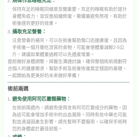
規律作息睡眠充足：
保持充足的睡眠同樣是至關重要，充足的睡眠有助於提升
身體免疫力，並促進組織修復，需儘量避免熬夜，有助於
術後達到更好的效果。
攝取充足營養：
注意營養的補充，可以在術後幫助傷口迅速康復，且因為
手術後一個月需吃流質的食物，可能會使體重減輕2-5公
斤，建議如果體重過輕可以先適度增重。
提前做好身體調整，與醫生溝通討論，確保整個術前規劃符
合個人的健康需求，幫助手術及術後恢復奠定穩固的基礎，
一起開始為更美好的未來做好準備！
術前兩週
避免使用阿司匹靈類藥物：
在術前兩週內，請避免使用含有阿司匹靈成分的藥物，因
為這可能會增加手術中的出血風險。同時有些中藥也可能
對血液凝固產生影響，請先暫時不要服用，以確保手術時
您的身體處於最佳狀態。