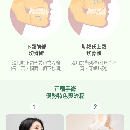
下顎前部
勒福氏上顎
切骨術
切骨術
適用於下顎骨前凸或內縮
適用於齒列校正(咬合不
(唇、舌、顏面比例不協調)
齊、牙齒錯列)
正顎手術
優勢特色與流程
1
2