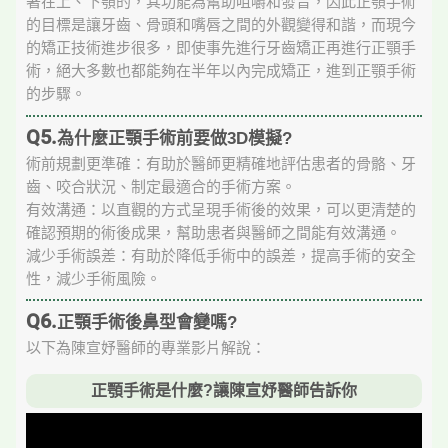
著在上、下顎的，其功能為幫助咀嚼和發音，因此正顎手術
的目標是讓牙齒、骨頭和嘴唇之間的外觀變得和諧，而現今
的矯正技術進步很多，即使事先進行牙齒矯正再進行正顎手
術，絕大多數也都能夠在半年以內完成矯正，進到正顎手術
的步驟。
Q5.
為什麼正顎手術前要做3D模擬?
術前規劃更準確：有助於醫師更精確地評估患者的骨骼、牙
齒、咬合狀況、制定最適合的手術方案。
有效溝通：以直觀的方式呈現手術後的效果，可以更清楚的
確認預期的術後成果，幫助患者與醫師之間能有效溝通。
減少手術誤差：有助於降低手術中的誤差，提高手術的安全
性，減少手術風險。
Q6.
正顎手術後鼻型會變嗎?
以下為陳宣妤醫師的專業影片解說：
正顎手術是什麼?讓陳宣妤醫師告訴你