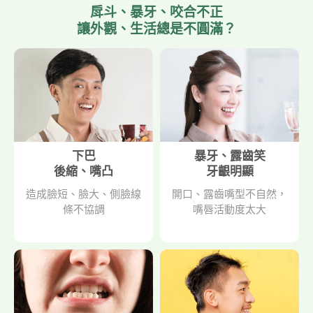
戽斗、暴牙、咬合不正
讓外觀、生活總是不圓滿？
下巴
暴牙、露齒笑
後縮、嘴凸
牙齦明顯
造成臉短、臉大、側臉線
開口、露齒嘴型不自然，
條不協調
嘴唇活動度太大