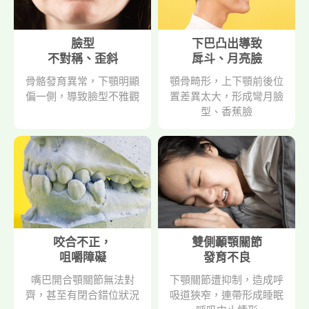
臉型
下巴凸出導致
不對稱、歪斜
戽斗、月亮臉
骨骼發育異常，下顎明顯
顎骨畸形，上下顎前後位
偏一側，導致臉型不雅觀
置差異太大，形成彎月臉
型、香蕉臉
咬合不正，
雙側顳顎關節
咀嚼障礙
發育不良
嘴巴開合顎關節無法對
下顎關節遭抑制，造成呼
齊，甚至有閉合錯位狀況
吸道狹窄，連帶形成睡眠