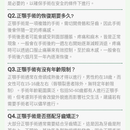
是必要的，以確保手術在安全的條件下進行。
Q2.
正顎手術的恢復期要多久?
正顎手術是一項複雜的手術，需切開骨骼和牙齒，因此手術
後會伴隨一定的疼痛感。
手術後患者可能會感受到面部腫脹、疼痛和麻木，皆是正常
現象，一般會在手術後約一週左右開始逐漸減輕消退，疼痛
時可以透過口服止痛藥來有效控制，至於麻木感，一般會在
手術後六個月至一年內逐漸恢復。
Q3.
正顎手術有沒有年齡限制？
正顎手術通常在骨頭成熟後才得以進行，男性約在18歲，而
女性可在15-16歲左右（唇顎裂患者除外，無特定年齡限
制）。手術年齡範圍廣泛，包括50-60歲都有人進行正顎手
術，但考慮到手術會改變外貌進而影響社交生活，建議若有
需要手術者可以儘早進行。
Q4.
正顎手術是否搭配牙齒矯正?
大部分正顎手術通常需要結合牙齒矯正，這是因為牙齒是附