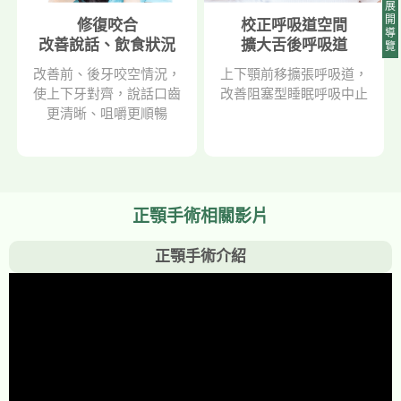
展
開
修復咬合
校正呼吸道空間
導
改善說話、飲食狀況
擴大舌後呼吸道
覽
改善前、後牙咬空情況，
上下顎前移擴張呼吸道，
使上下牙對齊，說話口齒
改善阻塞型睡眠呼吸中止
更清晰、咀嚼更順暢
正顎手術相關影片
正顎手術介紹