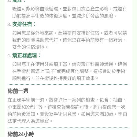
戒煙：
吸煙可能影響血液循環，並對傷口愈合產生影響，戒煙有
助於提高手術後的恢復速度，並減少併發症的風險。
安排住宿：
如果您是從外地來訪，建議提前安排好住宿，或者可以請
我們的團隊協助您代訂，確保您在手術前後有一個舒適、
安全的住宿環境。
矯正器處理：
如果您正在使用牙齒矯正器，請與矯正科醫師溝通，確保
在手術前幫您上"鉤子"或完成其他調整，這樣會助於手術
順利進行，並在術後維持良好的矯正效果。
術前一週
在正顎手術前一週，將會進行一系列的檢查，包含：抽血、
心電圖和X光片等，待檢查報告都許可後，將再提醒您一次
術前術後須知，並簽寫手術同意書，如果您未滿18歲，需由
法定代理人為您簽寫。
術前24小時