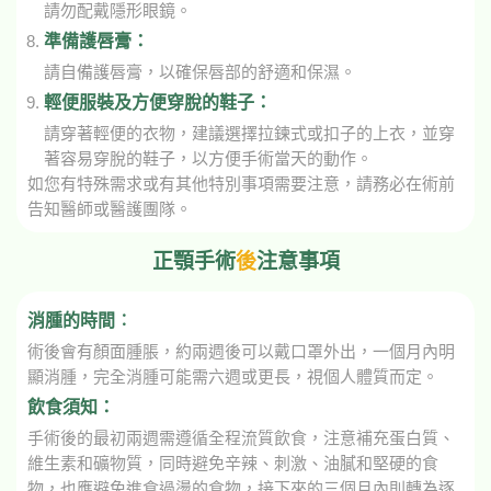
請勿配戴隱形眼鏡。
準備護唇膏：
請自備護唇膏，以確保唇部的舒適和保濕。
輕便服裝及方便穿脫的鞋子：
請穿著輕便的衣物，建議選擇拉鍊式或扣子的上衣，並穿
著容易穿脫的鞋子，以方便手術當天的動作。
如您有特殊需求或有其他特別事項需要注意，請務必在術前
告知醫師或醫護團隊。
正顎手術
後
注意事項
消腫的時間︰
術後會有顏面腫脹，約兩週後可以戴口罩外出，一個月內明
顯消腫，完全消腫可能需六週或更長，視個人體質而定。
飲食須知：
手術後的最初兩週需遵循全程流質飲食，注意補充蛋白質、
維生素和礦物質，同時避免辛辣、刺激、油膩和堅硬的食
物，也應避免進食過燙的食物，接下來的三個月內則轉為逐