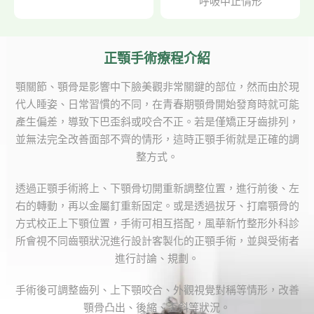
呼吸中止情形
正顎手術療程介紹
顎關節、顎骨是影響中下臉美觀非常關鍵的部位，然而由於現
代人睡姿、日常習慣的不同，在青春期顎骨開始發育時就可能
產生偏差，導致下巴歪斜或咬合不正。若是僅矯正牙齒排列，
並無法完全改善面部不齊的情形，這時正顎手術就是正確的調
整方式。
透過正顎手術將上、下顎骨切開重新調整位置，進行前後、左
右的轉動，再以金屬釘重新固定。或是透過拔牙、打磨顎骨的
方式校正上下顎位置，手術可相互搭配，風華新竹整形外科診
所會視不同齒顎狀況進行設計客製化的正顎手術，並與受術者
進行討論、規劃。
手術後可調整齒列、上下顎咬合、外觀視覺對稱等情形，改善
顎骨凸出、後縮、歪斜等狀況。