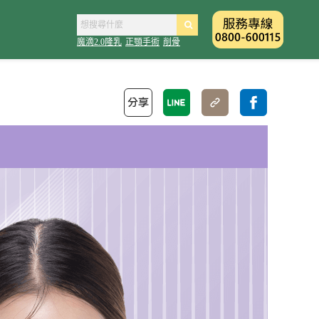
魔滴2.0隆乳
正顎手術
削骨