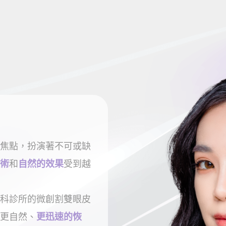
焦點，扮演著不可或缺
術
和
自然的效果
受到越
科診所的微創割雙眼皮
更自然、
更迅速的恢